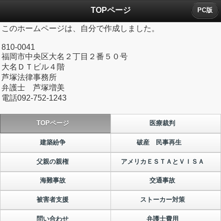
TOPページ
PC版
このホームページは、自分で作成しました。
810-0041
福岡市中央区大名２丁目２番５０号
大名ＤＴビル４階
芦塚法律事務所
弁護士 芦塚増美
電話092-752-1243
TOPページ
医療裁判
建築紛争
破産 民事再生
父親の親権
アメリカＥＳＴＡとＶＩＳＡ
海難事故
交通事故
被害者支援
ストーカー対策
問い合わせ
弁護士費用