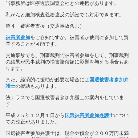
当事務所は医療過誤調査会社との連携があります。
乳がんと細胞検査義務違反の訴訟でも対応できます。
第４ 被害者支援（交通事故含む）
被害者参加
をご存知ですか。被害者が裁判に参加して質
問することが可能です。
交通事故でも、刑事裁判で被害者参加をして、刑事裁判
の結果が民事裁判の損害賠償額に影響を与える場合もあ
ります。
また、経済的に援助が必要な場合には
国選被害者参加弁
護士
の援助もあります。
法テラスでも国選被害者参加弁護士の案内をしていま
す。
平成２５年１２月１日から
国選被害者参加弁護士
につい
ての改正がありました。
国選被害者参加弁護士は、現金や預金が２００万円未満