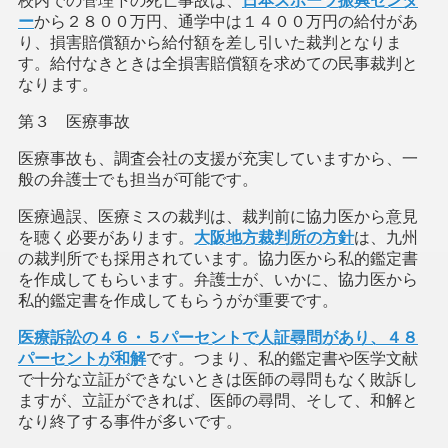
校内での管理下の死亡事故は、
日本スポーツ振興センタ
ー
から２８００万円、通学中は１４００万円の給付があ
り、損害賠償額から給付額を差し引いた裁判となりま
す。給付なきときは全損害賠償額を求めての民事裁判と
なります。
第３ 医療事故
医療事故も、調査会社の支援が充実していますから、一
般の弁護士でも担当が可能です。
医療過誤、医療ミスの裁判は、裁判前に協力医から意見
を聴く必要があります。
大阪地方裁判所の方針
は、九州
の裁判所でも採用されています。協力医から私的鑑定書
を作成してもらいます。弁護士が、いかに、協力医から
私的鑑定書を作成してもらうがが重要です。
医療訴訟の４６・５パーセントで人証尋問があり、４８
パーセントが和解
です。つまり、私的鑑定書や医学文献
で十分な立証ができないときは医師の尋問もなく敗訴し
ますが、立証ができれば、医師の尋問、そして、和解と
なり終了する事件が多いです。